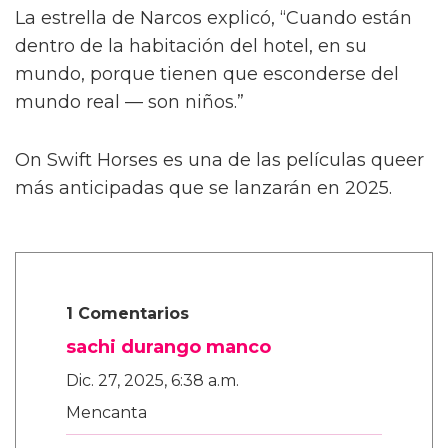
Describiendo un poco más la trama de la
película, Calva afirmó, de manera algo
confusa, “Es como cuando te enamoras de tu
primer amor a los ocho años. Te enamoras de
tu primo o de tu maestro. Algo realmente
dulce, platónico, de alguna manera.”
La estrella de Narcos explicó, “Cuando están
dentro de la habitación del hotel, en su
mundo, porque tienen que esconderse del
mundo real — son niños.”
On Swift Horses es una de las películas queer
más anticipadas que se lanzarán en 2025.