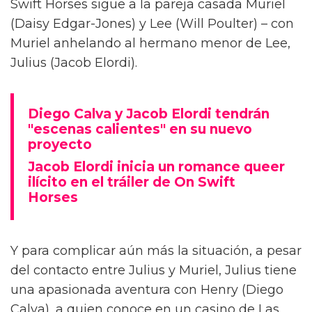
Diego Calva ha hablado sobre las escenas
desnudas con el actor de Euphoria y su novio
en pantalla Jacob Elordi para On Swift Horses,
describiéndolas como 'intimidantes'.
Basada en el libro de Shannon Pufahl, On
Swift Horses sigue a la pareja casada Muriel
(Daisy Edgar-Jones) y Lee (Will Poulter) – con
Muriel anhelando al hermano menor de Lee,
Julius (Jacob Elordi).
Diego Calva y Jacob Elordi tendrán
"escenas calientes" en su nuevo
proyecto