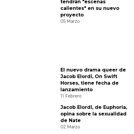
Comparte
Suscribete a nuestra newsletter:
Suscribete
Acepto los
terminos y condiciones
y la
política de
privacidad
.
Noticias relacionadas
Diego Calva y Jacob Elordi
tendrán "escenas
calientes" en su nuevo
proyecto
05 Marzo