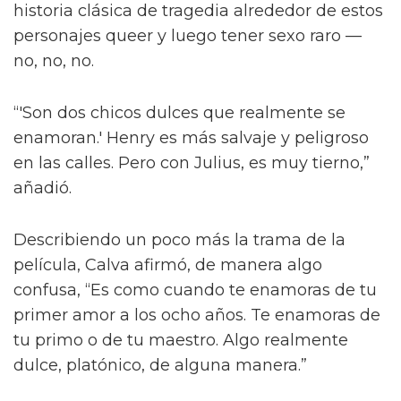
También le contó a la publicación que las
escenas de sexo tratan “sobre amor real”, tal
como lo describió el director Dan Minahan.
“Él nos dijo: 'No quiero provocar al público.
Esto se trata de amor real. No quiero una
historia clásica de tragedia alrededor de estos
personajes queer y luego tener sexo raro —
no, no, no.
“'Son dos chicos dulces que realmente se
enamoran.' Henry es más salvaje y peligroso
en las calles. Pero con Julius, es muy tierno,”
añadió.