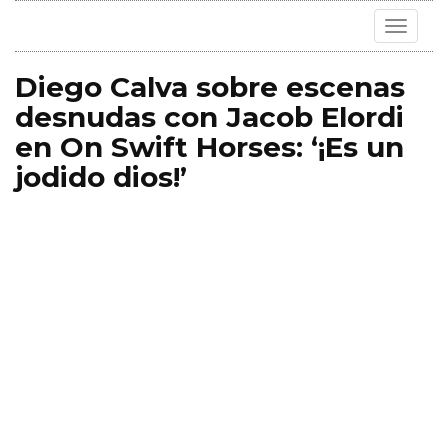
Toggle
navigat
Diego Calva sobre escenas
desnudas con Jacob Elordi
en On Swift Horses: ‘¡Es un
jodido dios!’