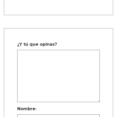
1 Comentarios
sachi durango manco
Dic. 27, 2025, 6:38 a.m.
Mencanta
¿Y tú que opinas?