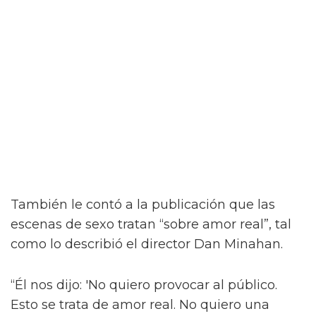
“¡Créeme, estar desnudo alrededor de Jacob
Elordi es intimidante!” dijo la estrella a la
revista attitude durante su sesión de fotos. “¡Es
como un jodido dios! ¡Es demasiado perfecto!
… ¡Es difícil no hacer una escena sexy con
Jacob sin camiseta!”