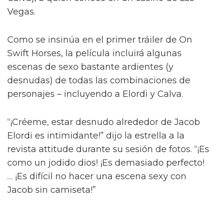
Jacob Elordi inicia un romance queer
ilícito en el tráiler de On Swift
Horses
Y para complicar aún más la situación, a pesar
del contacto entre Julius y Muriel, Julius tiene
una apasionada aventura con Henry (Diego
Calva), a quien conoce en un casino de Las
Vegas.
Como se insinúa en el primer tráiler de On
Swift Horses, la película incluirá algunas
escenas de sexo bastante ardientes (y
desnudas) de todas las combinaciones de
personajes – incluyendo a Elordi y Calva.