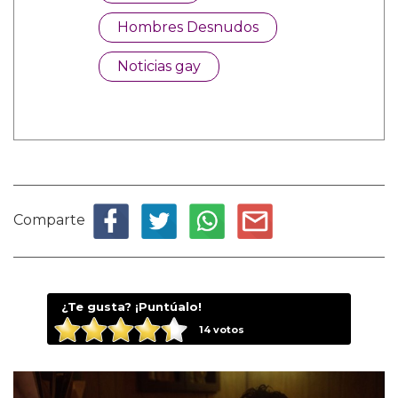
Hombres Desnudos
Noticias gay
Comparte
¿Te gusta? ¡Puntúalo!
14
votos