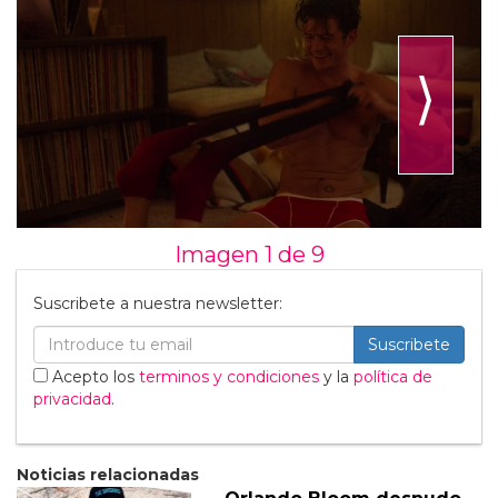
⟩
Imagen 1 de
9
Suscribete a nuestra newsletter:
Suscribete
Acepto los
terminos y condiciones
y la
política de
privacidad
.
Noticias relacionadas