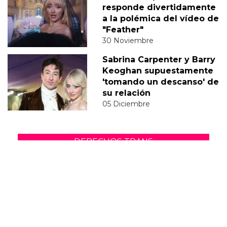
responde divertidamente
a la polémica del vídeo de
"Feather"
30 Noviembre
Sabrina Carpenter y Barry
Keoghan supuestamente
'tomando un descanso' de
su relación
05 Diciembre
DERECHOS TRANS
SABRINA
VMAS
MTV VMAS 2018
VMAS 2017 ACTUACIONES
MENSAJE DEL REY