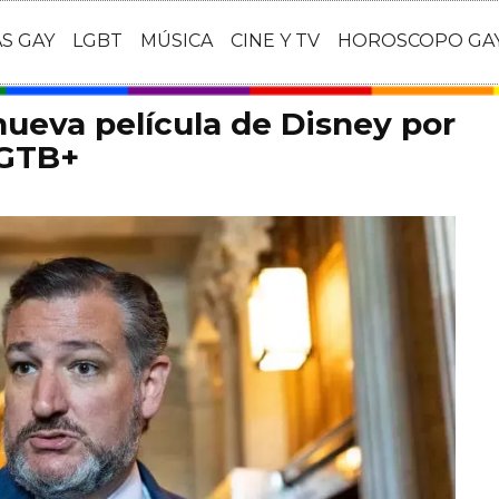
AS GAY
LGBT
MÚSICA
CINE Y TV
HOROSCOPO GA
 nueva película de Disney por
LGTB+