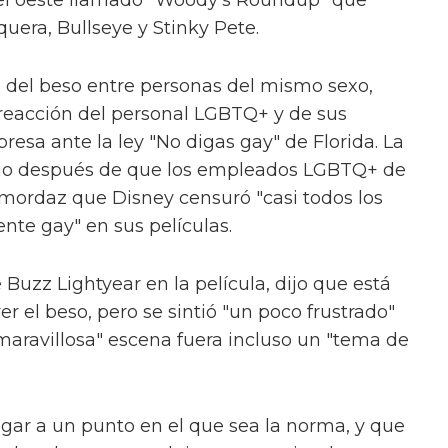
 del oeste llamado "Woody's Roundup" que
uera, Bullseye y Stinky Pete.
 del beso entre personas del mismo sexo,
 reacción del personal LGBTQ+ y de sus
presa ante la ley "No digas gay" de Florida. La
ujo después de que los empleados LGBTQ+ de
mordaz que Disney censuró "casi todos los
te gay" en sus películas.
 Buzz Lightyear en la película, dijo que está
er el beso, pero se sintió "un poco frustrado"
"maravillosa" escena fuera incluso un "tema de
egar a un punto en el que sea la norma, y que