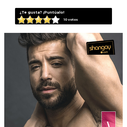
¿Te gusta? ¡Puntúalo!
10
votos