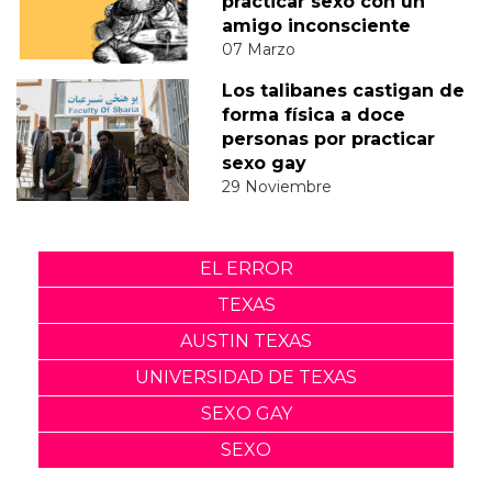
practicar sexo con un
amigo inconsciente
07 Marzo
Los talibanes castigan de
forma física a doce
personas por practicar
sexo gay
29 Noviembre
EL ERROR
TEXAS
AUSTIN TEXAS
UNIVERSIDAD DE TEXAS
SEXO GAY
SEXO