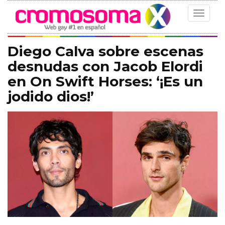
Toggle
navigat
Diego Calva sobre escenas
desnudas con Jacob Elordi
en On Swift Horses: ‘¡Es un
jodido dios!’