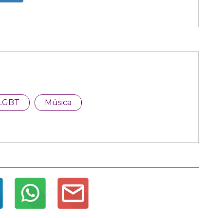
LGBT
Música