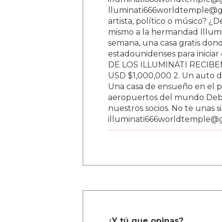
lluminati666worldtemple@gm
artista, político o músico? ¿
mismo a la hermandad Illumi
semana, una casa gratis donde
estadounidenses para inici
DE LOS ILLUMINATI RECIBEN 
USD $1,000,000 2. Un auto d
Una casa de ensueño en el paí
aeropuertos del mundo Debe
nuestros socios. No te unas s
illuminati666worldtemple@
¿Y tú que opinas?