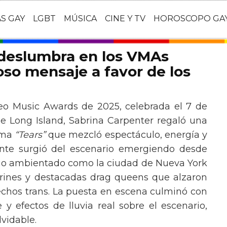
AS GAY
LGBT
MÚSICA
CINE Y TV
HOROSCOPO GA
 deslumbra en los VMAs
so mensaje a favor de los
eo Music Awards de 2025, celebrada el 7 de
e Long Island, Sabrina Carpenter regaló una
ema
“Tears”
que mezcló espectáculo, energía y
tante surgió del escenario emergiendo desde
ario ambientado como la ciudad de Nueva York
rines y destacadas drag queens que alzaron
echos trans. La puesta en escena culminó con
y efectos de lluvia real sobre el escenario,
vidable.