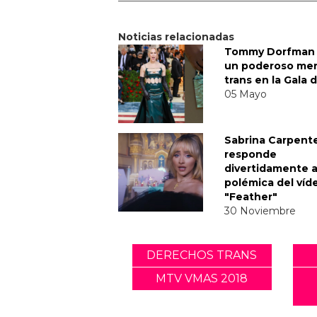
Noticias relacionadas
Tommy Dorfman 
un poderoso me
trans en la Gala 
05 Mayo
Sabrina Carpent
responde
divertidamente a
polémica del víd
"Feather"
30 Noviembre
DERECHOS TRANS
MTV VMAS 2018