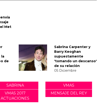
envía
nsaje
del Met
er
Sabrina Carpenter y
Barry Keoghan
 la
supuestamente
eo de
'tomando un descanso'
de su relación
05 Diciembre
SABRINA
VMAS
VMAS 2017
MENSAJE DEL REY
ACTUACIONES