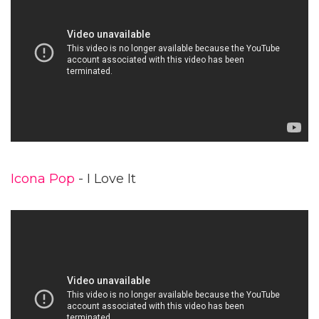
Icona Pop
- I Love It