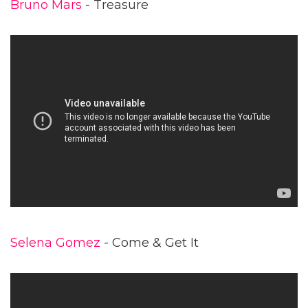
Bruno Mars
- Treasure
Selena Gomez
- Come & Get It