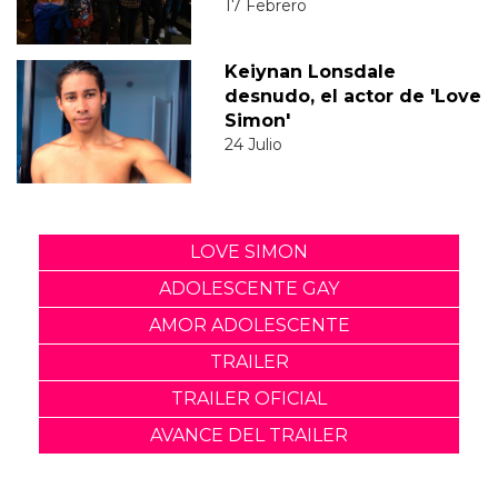
17 Febrero
Keiynan Lonsdale
desnudo, el actor de 'Love
Simon'
24 Julio
LOVE SIMON
ADOLESCENTE GAY
AMOR ADOLESCENTE
TRAILER
TRAILER OFICIAL
AVANCE DEL TRAILER