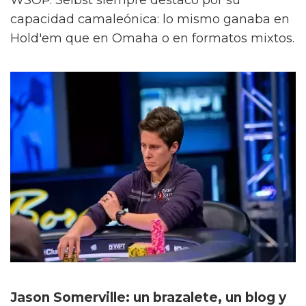
WSOP. Selbst siempre destacó por su
capacidad camaleónica: lo mismo ganaba en
Hold'em que en Omaha o en formatos mixtos.
Jason Somerville: un brazalete, un blog y