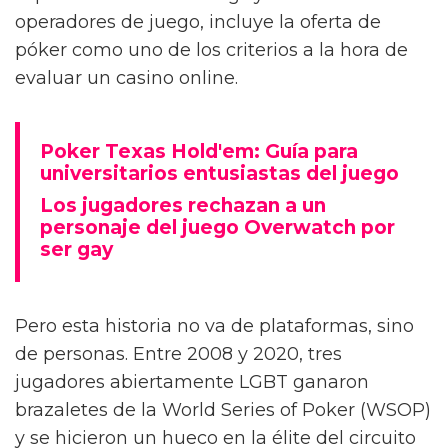
operadores de juego, incluye la oferta de
póker como uno de los criterios a la hora de
evaluar un casino online.
Poker Texas Hold'em: Guía para
universitarios entusiastas del juego
Los jugadores rechazan a un
personaje del juego Overwatch por
ser gay
Pero esta historia no va de plataformas, sino
de personas. Entre 2008 y 2020, tres
jugadores abiertamente LGBT ganaron
brazaletes de la World Series of Poker (WSOP)
y se hicieron un hueco en la élite del circuito