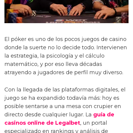
El póker es uno de los pocos juegos de casino
donde la suerte no lo decide todo. Intervienen
la estrategia, la psicología y el cálculo
matemático, y por eso lleva décadas
atrayendo a jugadores de perfil muy diverso.
Con la llegada de las plataformas digitales, el
juego se ha expandido todavía más: hoy es
posible sentarse a una mesa con crupier en
directo desde cualquier lugar. La
guía de
casinos online de Legalbet
, un portal
especializado en rankings y análisis de