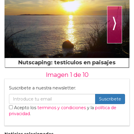
⟩
Nutscaping: testículos en paisajes
Imagen 1 de
10
Suscribete a nuestra newsletter:
Suscribete
Acepto los
terminos y condiciones
y la
política de
privacidad
.
Noticias relacionadas