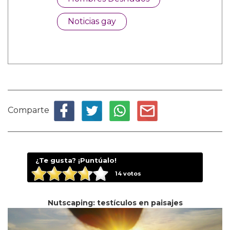
Noticias gay
Comparte
¿Te gusta? ¡Puntúalo!
14
votos
Nutscaping: testículos en paisajes