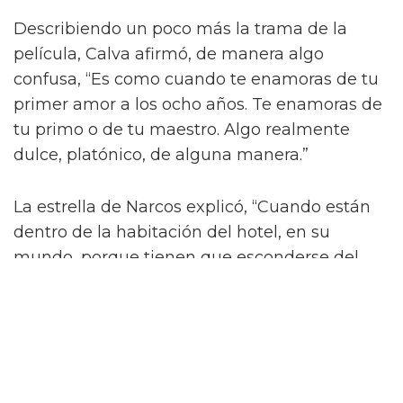
Describiendo un poco más la trama de la
película, Calva afirmó, de manera algo
confusa, “Es como cuando te enamoras de tu
primer amor a los ocho años. Te enamoras de
tu primo o de tu maestro. Algo realmente
dulce, platónico, de alguna manera.”
La estrella de Narcos explicó, “Cuando están
dentro de la habitación del hotel, en su
mundo, porque tienen que esconderse del
mundo real — son niños.”
On Swift Horses es una de las películas queer
más anticipadas que se lanzarán en 2025.