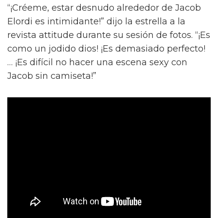
“¡Créeme, estar desnudo alrededor de Jacob
Elordi es intimidante!” dijo la estrella a la
revista attitude durante su sesión de fotos. “¡Es
como un jodido dios! ¡Es demasiado perfecto!
… ¡Es difícil no hacer una escena sexy con
Jacob sin camiseta!”