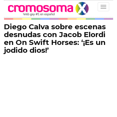
Toggle
navigat
Diego Calva sobre escenas
desnudas con Jacob Elordi
en On Swift Horses: ‘¡Es un
jodido dios!’