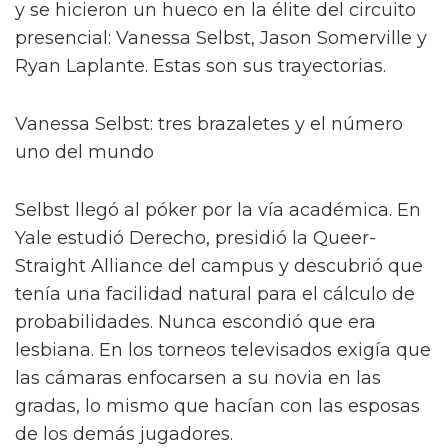
y se hicieron un hueco en la élite del circuito
presencial: Vanessa Selbst, Jason Somerville y
Ryan Laplante. Estas son sus trayectorias.
Vanessa Selbst: tres brazaletes y el número
uno del mundo
Selbst llegó al póker por la vía académica. En
Yale estudió Derecho, presidió la Queer-
Straight Alliance del campus y descubrió que
tenía una facilidad natural para el cálculo de
probabilidades. Nunca escondió que era
lesbiana. En los torneos televisados exigía que
las cámaras enfocarsen a su novia en las
gradas, lo mismo que hacían con las esposas
de los demás jugadores.