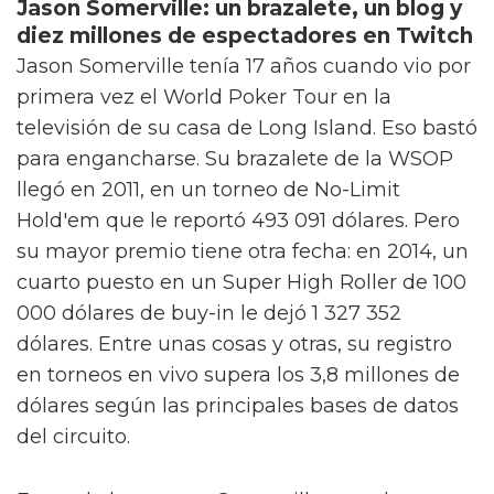
Jason Somerville: un brazalete, un blog y
diez millones de espectadores en Twitch
Jason Somerville tenía 17 años cuando vio por
primera vez el World Poker Tour en la
televisión de su casa de Long Island. Eso bastó
para engancharse. Su brazalete de la WSOP
llegó en 2011, en un torneo de No-Limit
Hold'em que le reportó 493 091 dólares. Pero
su mayor premio tiene otra fecha: en 2014, un
cuarto puesto en un Super High Roller de 100
000 dólares de buy-in le dejó 1 327 352
dólares. Entre unas cosas y otras, su registro
en torneos en vivo supera los 3,8 millones de
dólares según las principales bases de datos
del circuito.