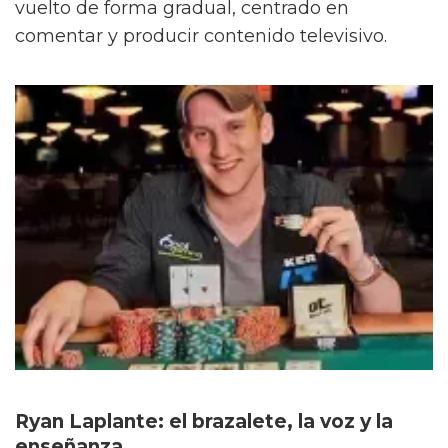
vuelto de forma gradual, centrado en
comentar y producir contenido televisivo.
Ryan Laplante: el brazalete, la voz y la
enseñanza