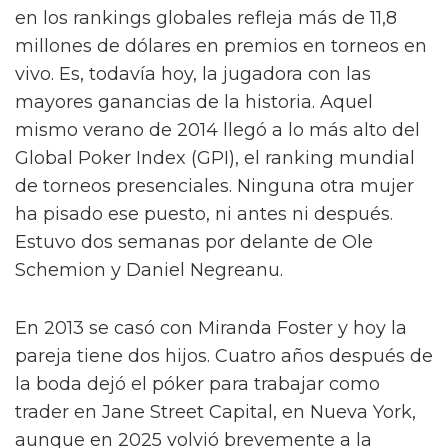
en los rankings globales refleja más de 11,8
millones de dólares en premios en torneos en
vivo. Es, todavía hoy, la jugadora con las
mayores ganancias de la historia. Aquel
mismo verano de 2014 llegó a lo más alto del
Global Poker Index (GPI), el ranking mundial
de torneos presenciales. Ninguna otra mujer
ha pisado ese puesto, ni antes ni después.
Estuvo dos semanas por delante de Ole
Schemion y Daniel Negreanu.
En 2013 se casó con Miranda Foster y hoy la
pareja tiene dos hijos. Cuatro años después de
la boda dejó el póker para trabajar como
trader en Jane Street Capital, en Nueva York,
aunque en 2025 volvió brevemente a la