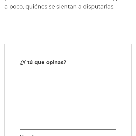
a poco, quiénes se sientan a disputarlas.
¿Y tú que opinas?