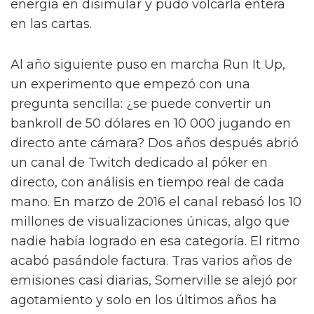
energía en disimular y pudo volcarla entera
en las cartas.
Al año siguiente puso en marcha Run It Up,
un experimento que empezó con una
pregunta sencilla: ¿se puede convertir un
bankroll de 50 dólares en 10 000 jugando en
directo ante cámara? Dos años después abrió
un canal de Twitch dedicado al póker en
directo, con análisis en tiempo real de cada
mano. En marzo de 2016 el canal rebasó los 10
millones de visualizaciones únicas, algo que
nadie había logrado en esa categoría. El ritmo
acabó pasándole factura. Tras varios años de
emisiones casi diarias, Somerville se alejó por
agotamiento y solo en los últimos años ha