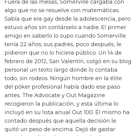
Fuera de las mesas, Somerville cargaba con
algo que no se resuelve con matemáticas.
Sabía que era gay desde la adolescencia, pero
estuvo años sin contárselo a nadie. El primer
amigo en saberlo lo supo cuando Somerville
tenía 22 años; sus padres, poco después, le
pidieron que no lo hiciera público. Un 14 de
febrero de 2012, San Valentín, colgó en su blog
personal un texto largo donde lo contaba
todo, sin rodeos. Ningún hombre en la élite
del póker profesional había dado ese paso
antes. The Advocate y Out Magazine
recogieron la publicación, y esta última lo
incluyó en su lista anual Out 100. Él mismo ha
contado después que aquella decisión le
quitó un peso de encima. Dejó de gastar