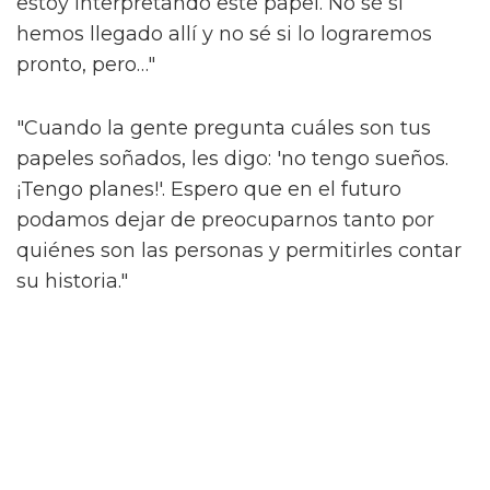
estoy interpretando este papel. No sé si
hemos llegado allí y no sé si lo lograremos
pronto, pero…"
"Cuando la gente pregunta cuáles son tus
papeles soñados, les digo: 'no tengo sueños.
¡Tengo planes!'. Espero que en el futuro
podamos dejar de preocuparnos tanto por
quiénes son las personas y permitirles contar
su historia."
'What It Feels Like For A Girl' se emitirá en
BBC Three y iPlayer el 3 de junio.