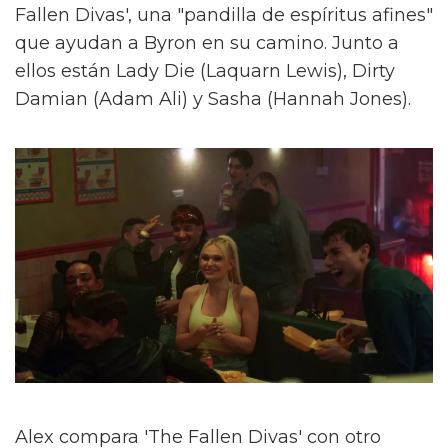
Fallen Divas', una "pandilla de espíritus afines"
que ayudan a Byron en su camino. Junto a
ellos están Lady Die (Laquarn Lewis), Dirty
Damian (Adam Ali) y Sasha (Hannah Jones).
Alex compara 'The Fallen Divas' con otro