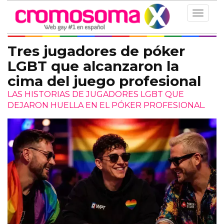
Toggle
navigat
Tres jugadores de póker
LGBT que alcanzaron la
cima del juego profesional
LAS HISTORIAS DE JUGADORES LGBT QUE
DEJARON HUELLA EN EL PÓKER PROFESIONAL.