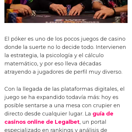
El póker es uno de los pocos juegos de casino
donde la suerte no lo decide todo. Intervienen
la estrategia, la psicología y el cálculo
matemático, y por eso lleva décadas
atrayendo a jugadores de perfil muy diverso.
Con la llegada de las plataformas digitales, el
juego se ha expandido todavía más: hoy es
posible sentarse a una mesa con crupier en
directo desde cualquier lugar. La
guía de
casinos online de Legalbet
, un portal
especializado en rankings y análisis de