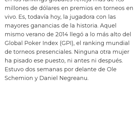
millones de dólares en premios en torneos en
vivo. Es, todavía hoy, la jugadora con las
mayores ganancias de la historia. Aquel
mismo verano de 2014 llegó a lo más alto del
Global Poker Index (GPI), el ranking mundial
de torneos presenciales. Ninguna otra mujer
ha pisado ese puesto, ni antes ni después.
Estuvo dos semanas por delante de Ole
Schemion y Daniel Negreanu.
En 2013 se casó con Miranda Foster y hoy la
pareja tiene dos hijos. Cuatro años después de
la boda dejó el póker para trabajar como
trader en Jane Street Capital, en Nueva York,
aunque en 2025 volvió brevemente a la