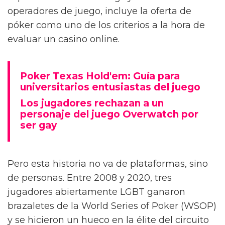
operadores de juego, incluye la oferta de
póker como uno de los criterios a la hora de
evaluar un casino online.
Poker Texas Hold'em: Guía para
universitarios entusiastas del juego
Los jugadores rechazan a un
personaje del juego Overwatch por
ser gay
Pero esta historia no va de plataformas, sino
de personas. Entre 2008 y 2020, tres
jugadores abiertamente LGBT ganaron
brazaletes de la World Series of Poker (WSOP)
y se hicieron un hueco en la élite del circuito