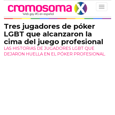
Toggle
navigat
Tres jugadores de póker
LGBT que alcanzaron la
cima del juego profesional
LAS HISTORIAS DE JUGADORES LGBT QUE
DEJARON HUELLA EN EL PÓKER PROFESIONAL.