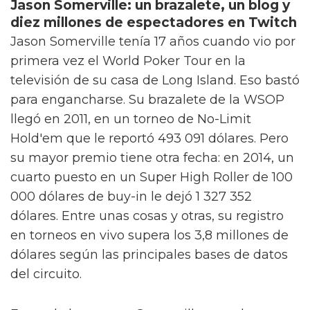
Jason Somerville: un brazalete, un blog y
diez millones de espectadores en Twitch
Jason Somerville tenía 17 años cuando vio por
primera vez el World Poker Tour en la
televisión de su casa de Long Island. Eso bastó
para engancharse. Su brazalete de la WSOP
llegó en 2011, en un torneo de No-Limit
Hold'em que le reportó 493 091 dólares. Pero
su mayor premio tiene otra fecha: en 2014, un
cuarto puesto en un Super High Roller de 100
000 dólares de buy-in le dejó 1 327 352
dólares. Entre unas cosas y otras, su registro
en torneos en vivo supera los 3,8 millones de
dólares según las principales bases de datos
del circuito.