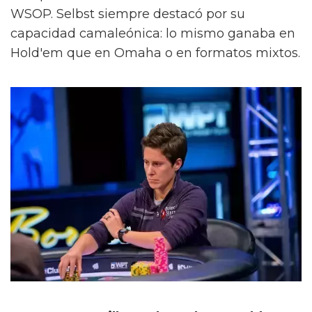
WSOP. Selbst siempre destacó por su
capacidad camaleónica: lo mismo ganaba en
Hold'em que en Omaha o en formatos mixtos.