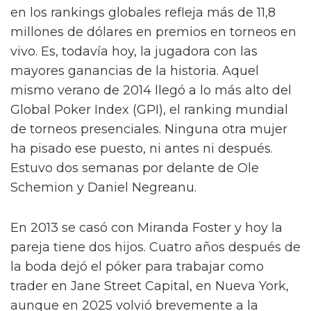
en los rankings globales refleja más de 11,8
millones de dólares en premios en torneos en
vivo. Es, todavía hoy, la jugadora con las
mayores ganancias de la historia. Aquel
mismo verano de 2014 llegó a lo más alto del
Global Poker Index (GPI), el ranking mundial
de torneos presenciales. Ninguna otra mujer
ha pisado ese puesto, ni antes ni después.
Estuvo dos semanas por delante de Ole
Schemion y Daniel Negreanu.
En 2013 se casó con Miranda Foster y hoy la
pareja tiene dos hijos. Cuatro años después de
la boda dejó el póker para trabajar como
trader en Jane Street Capital, en Nueva York,
aunque en 2025 volvió brevemente a la