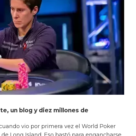
te, un blog y diez millones de
 cuando vio por primera vez el World Poker
a de Long Island. Eso bastó para engancharse.