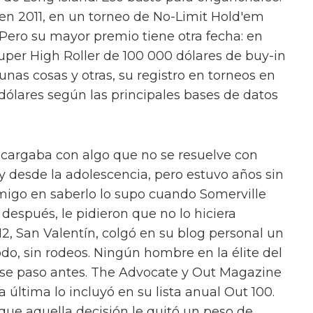
en 2011, en un torneo de No-Limit Hold'em
 Pero su mayor premio tiene otra fecha: en
uper High Roller de 100 000 dólares de buy-in
 unas cosas y otras, su registro en torneos en
 dólares según las principales bases de datos
 cargaba con algo que no se resuelve con
 desde la adolescencia, pero estuvo años sin
amigo en saberlo lo supo cuando Somerville
 después, le pidieron que no lo hiciera
12, San Valentín, colgó en su blog personal un
do, sin rodeos. Ningún hombre en la élite del
ese paso antes. The Advocate y Out Magazine
a última lo incluyó en su lista anual Out 100.
ue aquella decisión le quitó un peso de