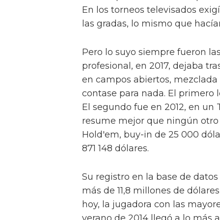
En los torneos televisados exi
las gradas, lo mismo que hacía
Pero lo suyo siempre fueron las 
profesional, en 2017, dejaba tr
en campos abiertos, mezclada 
contase para nada. El primero
El segundo fue en 2012, en un T
resume mejor que ningún otro s
Hold'em, buy-in de 25 000 dólare
871 148 dólares.
Su registro en la base de datos
más de 11,8 millones de dólares
hoy, la jugadora con las mayor
verano de 2014 llegó a lo más a