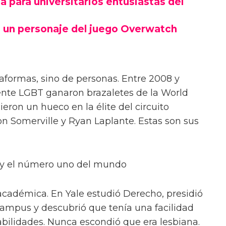
 para universitarios entusiastas del
 un personaje del juego Overwatch
taformas, sino de personas. Entre 2008 y
ente LGBT ganaron brazaletes de la World
ieron un hueco en la élite del circuito
on Somerville y Ryan Laplante. Estas son sus
s y el número uno del mundo
a académica. En Yale estudió Derecho, presidió
 campus y descubrió que tenía una facilidad
abilidades. Nunca escondió que era lesbiana.