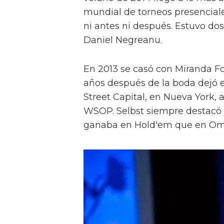
mundial de torneos presenciale
ni antes ni después. Estuvo d
Daniel Negreanu.
En 2013 se casó con Miranda Fos
años después de la boda dejó e
Street Capital, en Nueva York,
WSOP. Selbst siempre destacó 
ganaba en Hold'em que en Oma