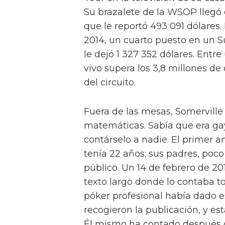
Su brazalete de la WSOP llegó 
que le reportó 493 091 dólares.
2014, un cuarto puesto en un S
le dejó 1 327 352 dólares. Entre
vivo supera los 3,8 millones de
del circuito.
Fuera de las mesas, Somerville
matemáticas. Sabía que era gay
contárselo a nadie. El primer 
tenía 22 años; sus padres, poco
público. Un 14 de febrero de 20
texto largo donde lo contaba to
póker profesional había dado 
recogieron la publicación, y est
Él mismo ha contado después q