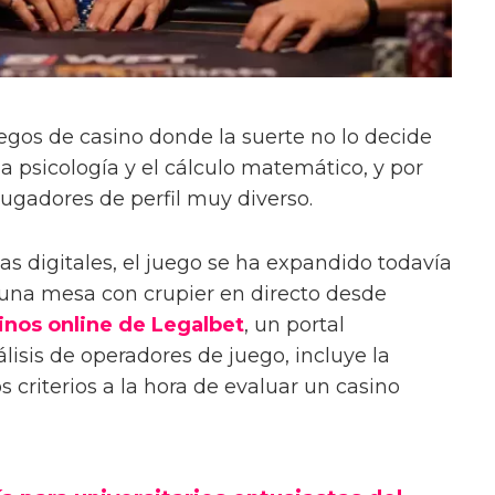
uegos de casino donde la suerte no lo decide
 la psicología y el cálculo matemático, y por
jugadores de perfil muy diverso.
as digitales, el juego se ha expandido todavía
 una mesa con crupier en directo desde
inos online de Legalbet
, un portal
lisis de operadores de juego, incluye la
 criterios a la hora de evaluar un casino