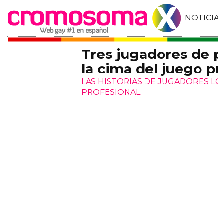
NOTICI
Tres jugadores de
la cima del juego p
LAS HISTORIAS DE JUGADORES 
PROFESIONAL.