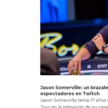
Jason Somerville: un brazale
espectadores en Twitch
Jason Somerville tenía 17 años
Tour en la televisión de su cas