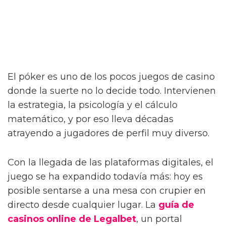
El póker es uno de los pocos juegos de casino
donde la suerte no lo decide todo. Intervienen
la estrategia, la psicología y el cálculo
matemático, y por eso lleva décadas
atrayendo a jugadores de perfil muy diverso.
Con la llegada de las plataformas digitales, el
juego se ha expandido todavía más: hoy es
posible sentarse a una mesa con crupier en
directo desde cualquier lugar. La
guía de
casinos online de Legalbet
, un portal