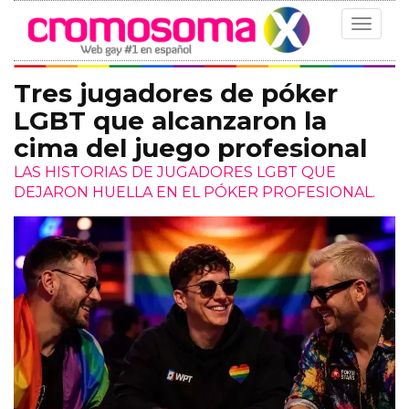
Toggle
navigat
Tres jugadores de póker
LGBT que alcanzaron la
cima del juego profesional
LAS HISTORIAS DE JUGADORES LGBT QUE
DEJARON HUELLA EN EL PÓKER PROFESIONAL.