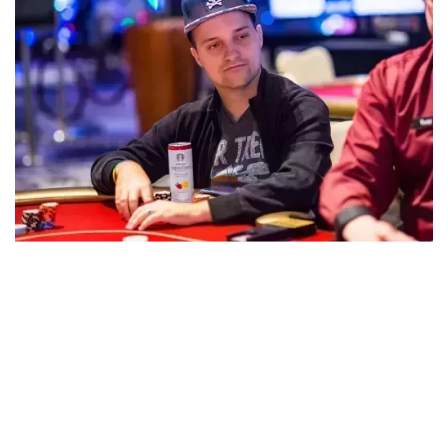
Aquella victoria quedó marcada por el
contexto. La noche anterior, 49 personas
habían sido asesinadas en el club Pulse de
Orlando, en pleno Mes del Orgullo. En la
ceremonia de entrega del brazalete, Laplante
subió al escenario junto a su pareja, Chris