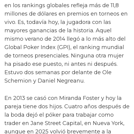
en los rankings globales refleja más de 11,8
millones de dólares en premios en torneos en
vivo. Es, todavía hoy, la jugadora con las
mayores ganancias de la historia. Aquel
mismo verano de 2014 llegó a lo más alto del
Global Poker Index (GPI), el ranking mundial
de torneos presenciales. Ninguna otra mujer
ha pisado ese puesto, ni antes ni después.
Estuvo dos semanas por delante de Ole
Schemion y Daniel Negreanu.
En 2013 se casó con Miranda Foster y hoy la
pareja tiene dos hijos. Cuatro años después de
la boda dejó el póker para trabajar como
trader en Jane Street Capital, en Nueva York,
aunque en 2025 volvió brevemente a la