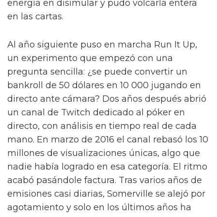
energía en disimular y pudo volcarla entera
en las cartas.
Al año siguiente puso en marcha Run It Up,
un experimento que empezó con una
pregunta sencilla: ¿se puede convertir un
bankroll de 50 dólares en 10 000 jugando en
directo ante cámara? Dos años después abrió
un canal de Twitch dedicado al póker en
directo, con análisis en tiempo real de cada
mano. En marzo de 2016 el canal rebasó los 10
millones de visualizaciones únicas, algo que
nadie había logrado en esa categoría. El ritmo
acabó pasándole factura. Tras varios años de
emisiones casi diarias, Somerville se alejó por
agotamiento y solo en los últimos años ha