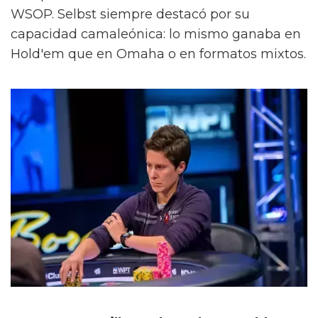
WSOP. Selbst siempre destacó por su
capacidad camaleónica: lo mismo ganaba en
Hold'em que en Omaha o en formatos mixtos.