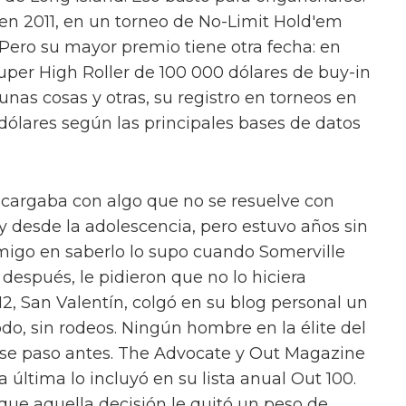
en 2011, en un torneo de No-Limit Hold'em
 Pero su mayor premio tiene otra fecha: en
uper High Roller de 100 000 dólares de buy-in
 unas cosas y otras, su registro en torneos en
 dólares según las principales bases de datos
 cargaba con algo que no se resuelve con
 desde la adolescencia, pero estuvo años sin
amigo en saberlo lo supo cuando Somerville
 después, le pidieron que no lo hiciera
12, San Valentín, colgó en su blog personal un
do, sin rodeos. Ningún hombre en la élite del
ese paso antes. The Advocate y Out Magazine
a última lo incluyó en su lista anual Out 100.
ue aquella decisión le quitó un peso de