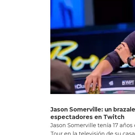
Jason Somerville: un brazale
espectadores en Twitch
Jason Somerville tenía 17 años
Tour en la televisión de su cas