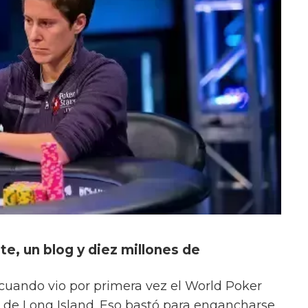
te, un blog y diez millones de
 cuando vio por primera vez el World Poker
a de Long Island. Eso bastó para engancharse.