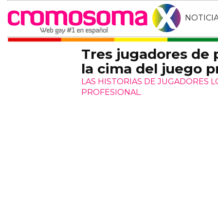
NOTICI
Tres jugadores de
la cima del juego p
LAS HISTORIAS DE JUGADORES 
PROFESIONAL.