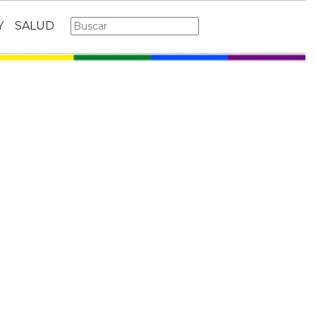
Y
SALUD