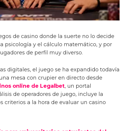
uegos de casino donde la suerte no lo decide
 la psicología y el cálculo matemático, y por
jugadores de perfil muy diverso.
as digitales, el juego se ha expandido todavía
 una mesa con crupier en directo desde
inos online de Legalbet
, un portal
lisis de operadores de juego, incluye la
 criterios a la hora de evaluar un casino