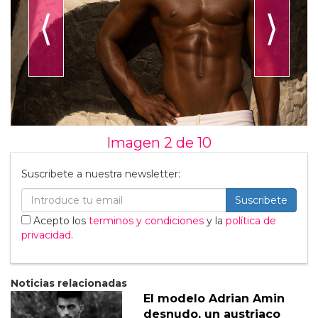
⟨
⟩
Imagen 2 de
10
Suscribete a nuestra newsletter:
Suscribete
Acepto los
terminos y condiciones
y la
política de
privacidad
.
Noticias relacionadas
El modelo Adrian Amin
desnudo, un austriaco