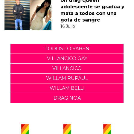
Un drag queen
adolescente se gradúa y
mata a todos con una
gota de sangre
16 Julio
TODOS LO SABEN
VILLANCICO GAY
VILLANCICO
WILLAM RUPAUL
WILLAM BELLI
DRAG NOA