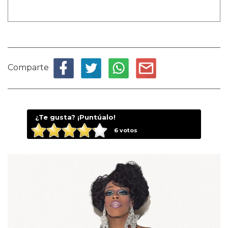
Comparte
¿Te gusta? ¡Puntúalo!
6
votos