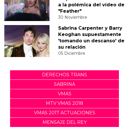
a la polémica del vídeo de
"Feather"
30 Noviembre
Sabrina Carpenter y Barry
Keoghan supuestamente
'tomando un descanso' de
su relación
05 Diciembre
DERECHOS TRANS
SABRINA
VMAS
MTV VMAS 2018
VMAS 2017 ACTUACIONES
MENSAJE DEL REY