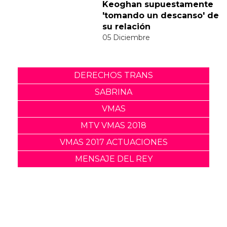
a la polémica del vídeo de
"Feather"
30 Noviembre
Sabrina Carpenter y Barry
Keoghan supuestamente
'tomando un descanso' de
su relación
05 Diciembre
DERECHOS TRANS
SABRINA
VMAS
MTV VMAS 2018
VMAS 2017 ACTUACIONES
MENSAJE DEL REY