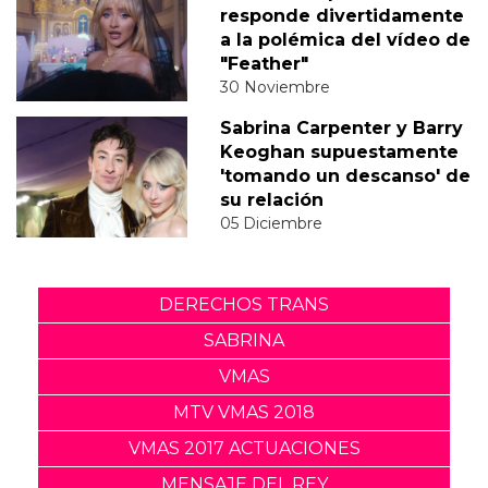
responde divertidamente
a la polémica del vídeo de
"Feather"
30 Noviembre
Sabrina Carpenter y Barry
Keoghan supuestamente
'tomando un descanso' de
su relación
05 Diciembre
DERECHOS TRANS
SABRINA
VMAS
MTV VMAS 2018
VMAS 2017 ACTUACIONES
MENSAJE DEL REY