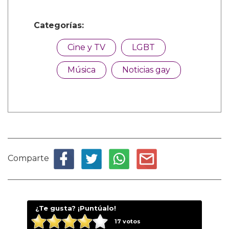
Categorías:
Cine y TV
LGBT
Música
Noticias gay
Comparte
¿Te gusta? ¡Puntúalo!
17
votos