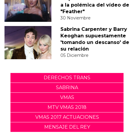
a la polémica del vídeo de
"Feather"
30 Noviembre
Sabrina Carpenter y Barry
Keoghan supuestamente
'tomando un descanso' de
su relación
05 Diciembre
DERECHOS TRANS
SABRINA
VMAS
MTV VMAS 2018
VMAS 2017 ACTUACIONES
MENSAJE DEL REY