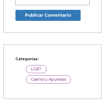
a poco, quiénes se sientan a disputarlas.
¿Y tú que opinas?
Nombre: