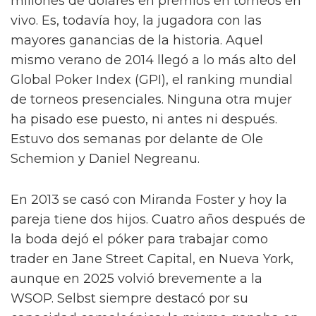
Pero lo suyo siempre fueron las cartas.
Cuando se retiró del circuito profesional, en
2017, dejaba tras de sí tres brazaletes de la
WSOP ganados en campos abiertos,
mezclada con los mejores del mundo sin que
el género contase para nada. El primero lo
ganó en 2008, jugando Pot-Limit Omaha. El
segundo fue en 2012, en un Ten-Game Mix. Y
el tercero, ya en 2014, resume mejor que
ningún otro su nivel: final del Mixed Max de
No-Limit Hold'em, buy-in de 25 000 dólares,
130 rivales de élite, victoria y cheque de 871
148 dólares.
Su registro en la base de datos de la WSOP y
en los rankings globales refleja más de 11,8