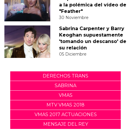
a la polémica del vídeo de
"Feather"
30 Noviembre
Sabrina Carpenter y Barry
Keoghan supuestamente
'tomando un descanso' de
su relación
05 Diciembre
DERECHOS TRANS
SABRINA
VMAS
MTV VMAS 2018
VMAS 2017 ACTUACIONES
MENSAJE DEL REY