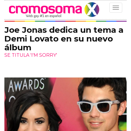
Toggle
navigat
Joe Jonas dedica un tema a
Demi Lovato en su nuevo
álbum
SE TITULA 'I'M SORRY'