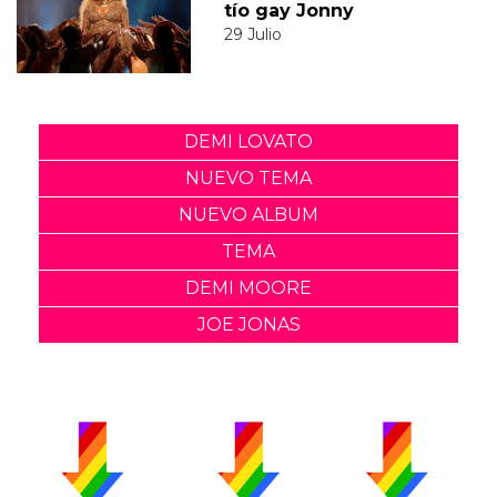
tío gay Jonny
29 Julio
DEMI LOVATO
NUEVO TEMA
NUEVO ALBUM
TEMA
DEMI MOORE
JOE JONAS