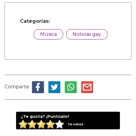
Categorías:
Música
Noticias gay
Comparte
¿Te gusta? ¡Puntúalo!
14
votos