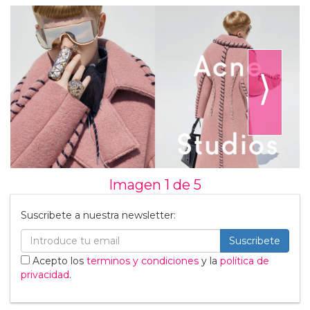
⟩
Imagen 1 de
5
Suscribete a nuestra newsletter:
Suscribete
Acepto los
terminos y condiciones
y la
política de
privacidad
.