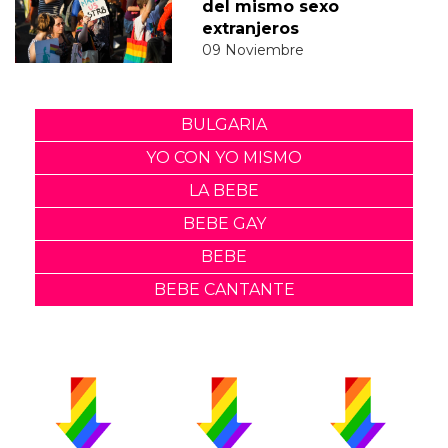
del mismo sexo
extranjeros
09 Noviembre
BULGARIA
YO CON YO MISMO
LA BEBE
BEBE GAY
BEBE
BEBE CANTANTE