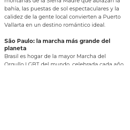
montañas de la Sierra Madre que abrazan la
bahía, las puestas de sol espectaculares y la
calidez de la gente local convierten a Puerto
Vallarta en un destino romántico ideal.
São Paulo: la marcha más grande del
planeta
Brasil es hogar de la mayor Marcha del
Orgullo LGBT del mundo, celebrada cada año
en São Paulo en junio y que atrae a millones
de personas de todo el planeta. La vida
nocturna LGBT+ de São Paulo es
impresionante, con The Week destacando
como el
club LGBT+ más grande del mundo
.
La calle Frei Caneca en la zona de
Consolación es un vecindario famoso por ser
gay-friendly, con múltiples opciones de