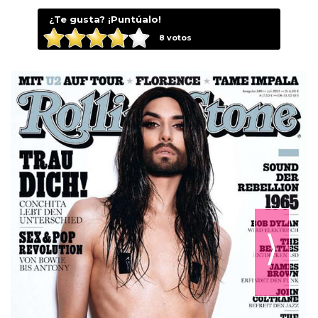
¿Te gusta? ¡Puntúalo!
8
votos
⟩