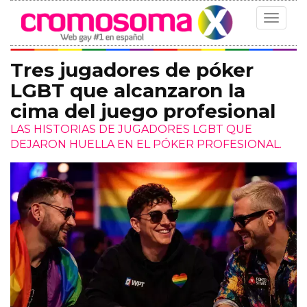
Toggle
navigat
Tres jugadores de póker
LGBT que alcanzaron la
cima del juego profesional
LAS HISTORIAS DE JUGADORES LGBT QUE
DEJARON HUELLA EN EL PÓKER PROFESIONAL.