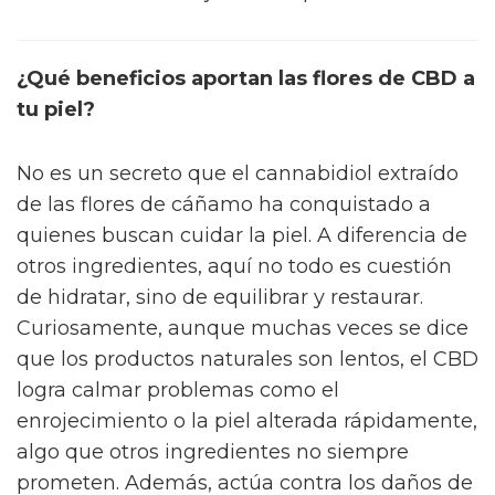
convertido en el ingrediente estrella: ayuda a
calmar, reparar y proteger de los ataques
diarios, desde el estrés ambiental hasta las
rojeces rebeldes. Si alguna vez has buscado
algo realmente versátil para sentirte mejor,
aquí empieza la historia de por qué tantas
personas no paran de recomendar el CBD en
su rutina.
Muchas marcas, entre ellas
Iberohemp.com
,
han sabido usar estas propiedades naturales
para revolucionar el mundo del autocuidado.
Sin resultar exagerado, los productos con CBD
parecen el “as bajo la manga” para quienes no
quieren renunciar a lo natural, pero tampoco
al resultado visible y duradero. De repente,