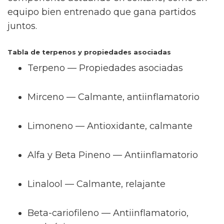
cannabidiol en sí, sino de la sinergia casi
mágica que logra con otros compuestos
naturales de la planta. Esta combinación
puede compararse a una orquesta bien
afinada: cada “instrumento” suma y amplifica
lo que otros hacen.
El poder de los terpenos y el "efecto
séquito"
Los terpenos no solo añaden ese aroma
herbal que tanto recuerda a los paseos entre
plantas, sino que potencian la acción del CBD.
Su interacción da lugar al “efecto séquito”,
una especie de colaboración invisible que
magnifica las propiedades antiinflamatorias y
calmantes. De esta manera, el resultado es