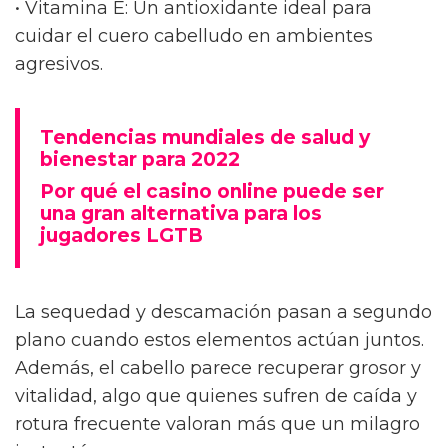
planta reseca y verla revivir poco a poco. No
solo nutre la raíz, sino que mejora la
resistencia y la vitalidad del cabello y esa es
una de las cosas más valiosas cuando se te
cae incluso con el peine más suave.
Nutrición y fortalecimiento desde la raíz
Quienes han probado estas fórmulas, saben
que los ácidos grasos omega-3 y omega-6,
junto con la vitamina E, parecen formar una
especie de escudo reparador. Los beneficios
más apreciados incluyen:
• Ácidos grasos omega-3 y omega-6:
Reforzando el folículo piloso como si le
pusieran cimientos nuevos.