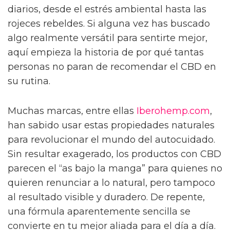
Hoy en día, hablar de flores de CBD es casi
como hablar del ingrediente secreto en la
receta de quienes buscan bienestar natural y
soluciones fáciles para su rutina diaria. Basta
mirar alrededor y darse cuenta de que el uso
del cannabidiol no solo ha puesto de moda la
cosmética natural, sino que también ha
elevado el listón de lo que la gente espera de
los productos para la piel y el cabello. Entre
otras razones, las
flores de CBD que son las
partes naturales y no procesadas de la planta
de cannabis
han llamado la atención porque
ofrecen respuestas a problemas tan molestos
como la inflamación, la deshidratación o la
sensación de debilidad en el cabello. Seguro
que no es casualidad que el CBD se haya