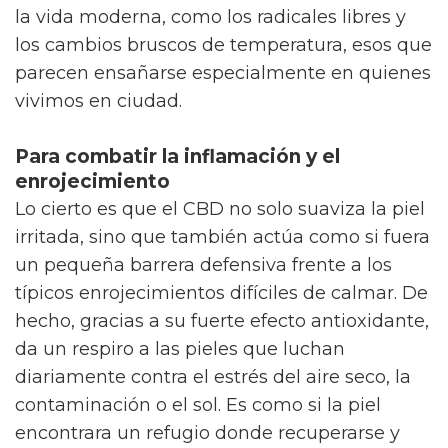
una fórmula aparentemente sencilla se
convierte en tu mejor aliada para el día a día.
¿Qué beneficios aportan las flores de CBD a
tu piel?
No es un secreto que el cannabidiol extraído
de las flores de cáñamo ha conquistado a
quienes buscan cuidar la piel. A diferencia de
otros ingredientes, aquí no todo es cuestión
de hidratar, sino de equilibrar y restaurar.
Curiosamente, aunque muchas veces se dice
que los productos naturales son lentos, el CBD
logra calmar problemas como el
enrojecimiento o la piel alterada rápidamente,