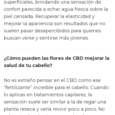
contaminación o el sol. Es como si la piel
encontrara un refugio donde recuperarse y
reforzarse.
Para regular la piel grasa y el acné
A veces, lidiar con la grasa facial y el acné es
como tener un grifo imposible de cerrar. Aquí,
el CBD actúa como un regulador silencioso
del sebo. No solo ayuda a quienes tienen la
piel grasa o propensa a los granos a mantener
los poros menos saturados, sino que reduce
imperfecciones sin resecar el rostro, lo cual no
es tan fácil de lograr con otros tratamientos.
Para una hidratación profunda y efecto
antiedad
Se habla mucho de hidratación, pero el CBD