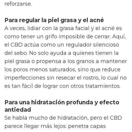
algo que otros ingredientes no siempre
prometen. Además, actúa contra los daños de
la vida moderna, como los radicales libres y
los cambios bruscos de temperatura, esos que
parecen ensañarse especialmente en quienes
vivimos en ciudad.
Para combatir la inflamación y el
enrojecimiento
Lo cierto es que el CBD no solo suaviza la piel
irritada, sino que también actúa como si fuera
un pequeña barrera defensiva frente a los
típicos enrojecimientos difíciles de calmar. De
hecho, gracias a su fuerte efecto antioxidante,
da un respiro a las pieles que luchan
diariamente contra el estrés del aire seco, la