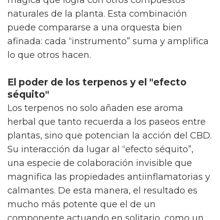
rotura frecuente valoran más que un milagro
instantáneo.
Prevención del daño y la caída
Claro está, la función antioxidante del CBD
marca una diferencia. Al proteger la fibra
capilar contra daños ambientales, contribuye
a frenar la caída, manteniendo el aspecto
fuerte y saludable por más tiempo.
¿Qué hace que los cosméticos con CBD
sean tan eficaces?
Una parte sorprendente es que la eficacia de
las flores de CBD no solo viene del