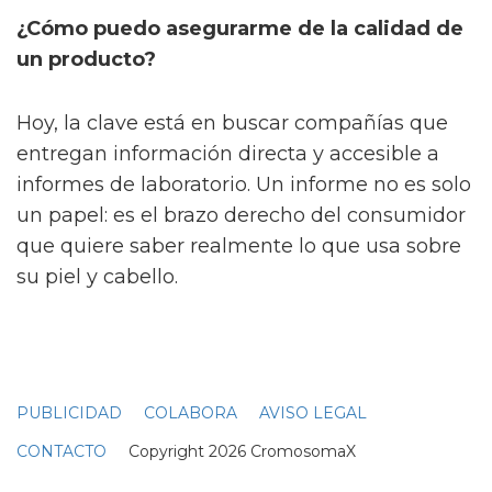
Beta-cariofileno — Antiinflamatorio,
analgésico
La importancia de la extracción y la
transparencia
En este mundo, los métodos avanzados de
extracción, como el CO₂, aseguran que se
conserve toda la riqueza de cannabinoides y
terpenos. No está de más mencionar que sólo
unas pocas marcas realmente cuidan este
proceso y destacan por su transparencia, tal
como lo hace Endoca. Eso le da confianza a
quienes buscan seguridad y valor por su
dinero.