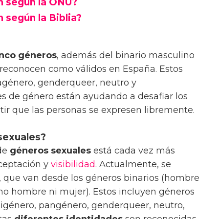
n según la ONU?
 según la Biblia?
inco géneros
, además del binario masculino
s reconocen como válidos en España. Estos
 agénero, genderqueer, neutro y
es de género están ayudando a desafiar los
tir que las personas se expresen libremente.
 sexuales?
de
géneros sexuales
está cada vez más
aceptación y
visibilidad
. Actualmente, se
, que van desde los géneros binarios (hombre
(no hombre ni mujer). Estos incluyen géneros
igénero, pangénero, genderqueer, neutro,
stas
diferentes identidades
son reconocidas