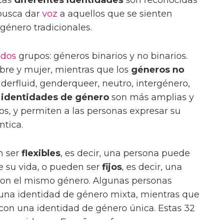
busca dar
voz
a aquellos que se sienten
género tradicionales.
n
dos
grupos: géneros binarios y no binarios.
re y mujer, mientras que los
géneros no
erfluid, genderqueer, neutro, intergénero,
s
identidades de género
son más amplias y
ios, y permiten a las personas expresar su
tica.
n ser
flexibles
, es decir, una persona puede
e su vida, o pueden ser
fijos
, es decir, una
 con el mismo género. Algunas personas
na identidad de género mixta, mientras que
con una identidad de género única. Estas 32