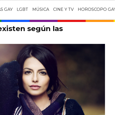
AS GAY
LGBT
MÚSICA
CINE Y TV
HOROSCOPO GA
xisten según las