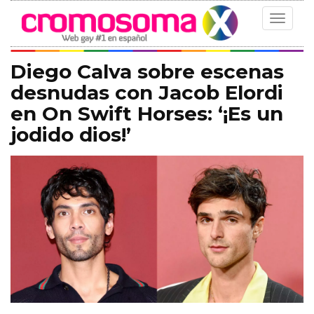
Toggle
navigat
Diego Calva sobre escenas
desnudas con Jacob Elordi
en On Swift Horses: ‘¡Es un
jodido dios!’