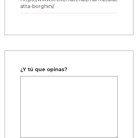
poder encarnar en mí mismo, no
específicamente uno u otro. Me encanta flotar
entre el espectro de género. Así que, cuando
tuvimos esa conversación sobre Nikki, dije
'déjalos preguntarse porque no es asunto de
nadie.'"
Alex ve este enfoque como el siguiente paso
en la conversación sobre la representación.
"Es literalmente mi sueño interpretar un
papel que no sea específico de quién soy
como persona."
"Solo quiero interpretar un papel donde mi
identidad no sea el punto de venta de por qué
estoy interpretando este papel. No sé si