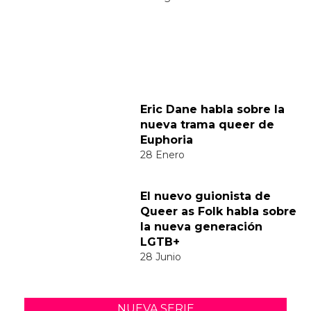
venature color oro, e della sua variante
avente il fondo blu – grigio con
venature color bianco.
https://www.krei.it/materiali/marmi/calac
atta-borghini/
¿Y tú que opinas?