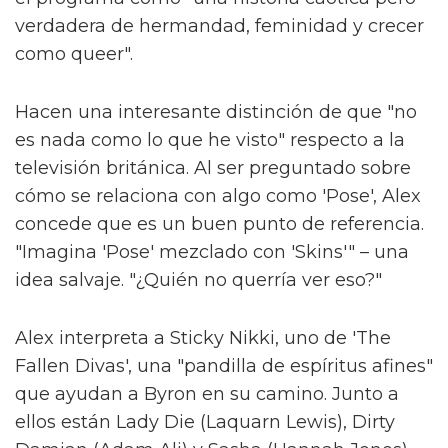
El jefe de la serie High School
Musical habla sobre la trama queer
de la serie
Sam Smith se sincera sobre su nueva
era de liberación queer
Alex dice que los ocho episodios de la serie
ofrecen "solo un vistazo" a las experiencias
vividas de las personas trans. Pero creen que
esta serie, al salir cuando lo hace, tiene la
oportunidad de educar a la gente al menos
un poco.
"Si una persona ve nuestro programa que