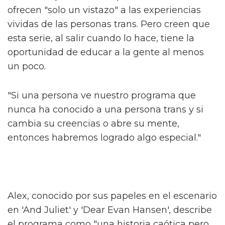
Alex Thomas-Smith está feliz de poder
conversar con la gente sobre 'What It Feels
Like For A Girl', el nuevo drama de
crecimiento de la BBC. "Pero primero tienes
que haberlo visto", aclara el actor.
La serie, basada en las memorias de la
periodista trans Paris Lees, se centra en Byron
(Ellis Howard) mientras crece en Nottingham
a principios de los 2000. Al aventurarse en su
primer espacio queer, Byron comienza un
viaje de autodescubrimiento y
autodestrucción descrito como "divertido y
desgarrador".