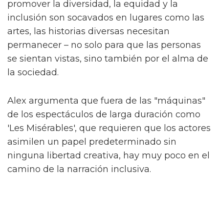
Alex, conocido por sus papeles en el escenario
en 'And Juliet' y 'Dear Evan Hansen', describe
el programa como "una historia caótica pero
verdadera de hermandad, feminidad y crecer
como queer".
Hacen una interesante distinción de que "no
es nada como lo que he visto" respecto a la
televisión británica. Al ser preguntado sobre
cómo se relaciona con algo como 'Pose', Alex
concede que es un buen punto de referencia.
"Imagina 'Pose' mezclado con 'Skins'" – una
idea salvaje. "¿Quién no querría ver eso?"
Alex interpreta a Sticky Nikki, uno de 'The
Fallen Divas', una "pandilla de espíritus afines"