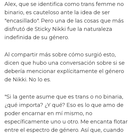
que ayudan a Byron en su camino. Junto a
ellos están Lady Die (Laquarn Lewis), Dirty
Damian (Adam Ali) y Sasha (Hannah Jones).
Alex compara 'The Fallen Divas' con otro
quinteto icónico: las Spice Girls. "Todos somos