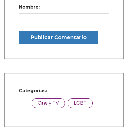
hemos llegado allí y no sé si lo lograremos
pronto, pero…"
"Cuando la gente pregunta cuáles son tus
papeles soñados, les digo: 'no tengo sueños.
¡Tengo planes!'. Espero que en el futuro
podamos dejar de preocuparnos tanto por
quiénes son las personas y permitirles contar
su historia."
'What It Feels Like For A Girl' se emitirá en
BBC Three y iPlayer el 3 de junio.