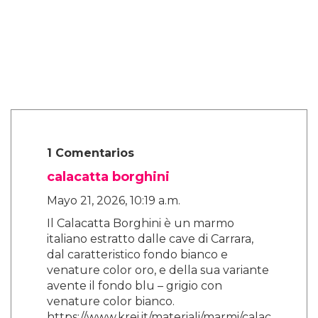
Alex, que se identifica como trans femme no
binario, es cauteloso ante la idea de ser
"encasillado". Pero una de las cosas que más
disfrutó de Sticky Nikki fue la naturaleza
indefinida de su género.
Al compartir más sobre cómo surgió esto,
dicen que hubo una conversación sobre si se
debería mencionar explícitamente el género
de Nikki. No lo es.
"Si la gente asume que es trans o no binaria,
¿qué importa? ¿Y qué? Eso es lo que amo de