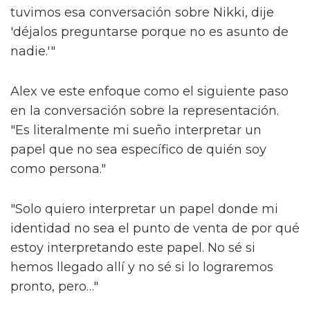
tan diferentes", explican. "Tienes uno que es
esto, uno que es aquello, diferentes colores y
formas. Ojalá todos puedan decir: 'esa
persona es igual que yo', lo cual es muy
importante."
Ese concepto de relación, más comúnmente
discutido en círculos de medios y
entretenimiento como 'representación', es
clave. A medida que los esfuerzos por
promover la diversidad, la equidad y la
inclusión son socavados en lugares como las
artes, las historias diversas necesitan
permanecer – no solo para que las personas
se sientan vistas, sino también por el alma de
la sociedad.