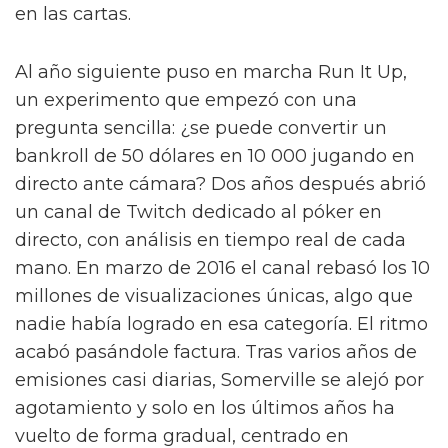
en las cartas.
Al año siguiente puso en marcha Run It Up,
un experimento que empezó con una
pregunta sencilla: ¿se puede convertir un
bankroll de 50 dólares en 10 000 jugando en
directo ante cámara? Dos años después abrió
un canal de Twitch dedicado al póker en
directo, con análisis en tiempo real de cada
mano. En marzo de 2016 el canal rebasó los 10
millones de visualizaciones únicas, algo que
nadie había logrado en esa categoría. El ritmo
acabó pasándole factura. Tras varios años de
emisiones casi diarias, Somerville se alejó por
agotamiento y solo en los últimos años ha
vuelto de forma gradual, centrado en