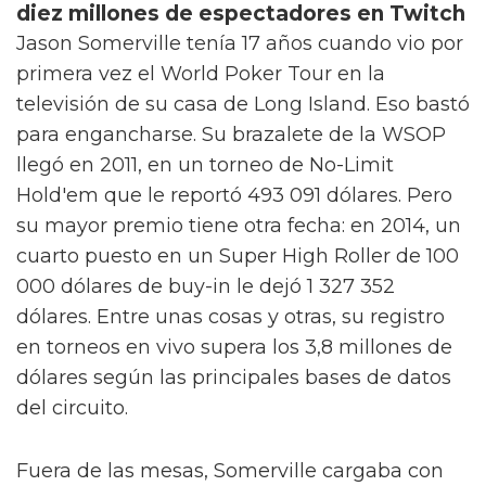
diez millones de espectadores en Twitch
Jason Somerville tenía 17 años cuando vio por
primera vez el World Poker Tour en la
televisión de su casa de Long Island. Eso bastó
para engancharse. Su brazalete de la WSOP
llegó en 2011, en un torneo de No-Limit
Hold'em que le reportó 493 091 dólares. Pero
su mayor premio tiene otra fecha: en 2014, un
cuarto puesto en un Super High Roller de 100
000 dólares de buy-in le dejó 1 327 352
dólares. Entre unas cosas y otras, su registro
en torneos en vivo supera los 3,8 millones de
dólares según las principales bases de datos
del circuito.
Fuera de las mesas, Somerville cargaba con