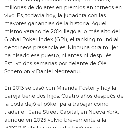
millones de dólares en premios en torneos en
vivo. Es, todavía hoy, la jugadora con las
mayores ganancias de la historia. Aquel
mismo verano de 2014 llegó a lo más alto del
Global Poker Index (GPI), el ranking mundial
de torneos presenciales. Ninguna otra mujer
ha pisado ese puesto, ni antes ni después.
Estuvo dos semanas por delante de Ole
Schemion y Daniel Negreanu.
En 2013 se casó con Miranda Foster y hoy la
pareja tiene dos hijos. Cuatro años después de
la boda dejó el póker para trabajar como
trader en Jane Street Capital, en Nueva York,
aunque en 2025 volvió brevemente a la