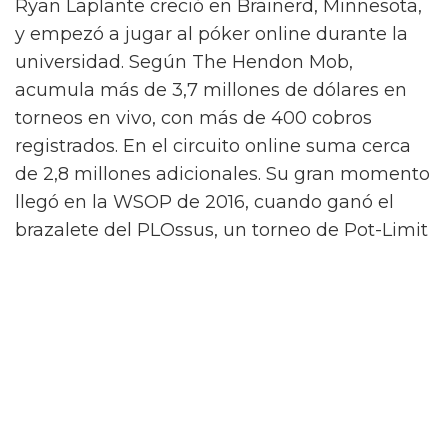
Ryan Laplante creció en Brainerd, Minnesota,
y empezó a jugar al póker online durante la
universidad. Según The Hendon Mob,
acumula más de 3,7 millones de dólares en
torneos en vivo, con más de 400 cobros
registrados. En el circuito online suma cerca
de 2,8 millones adicionales. Su gran momento
llegó en la WSOP de 2016, cuando ganó el
brazalete del PLOssus, un torneo de Pot-Limit
Omaha que reunió a 2483 participantes. Fue
el torneo en vivo más grande de la historia en
una modalidad distinta al Hold'em. El premio:
190 328 dólares.