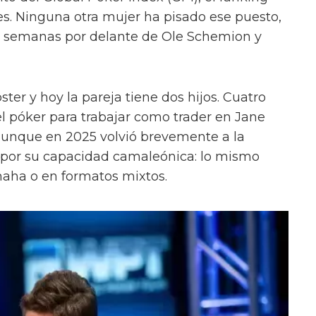
s. Ninguna otra mujer ha pisado ese puesto,
os semanas por delante de Ole Schemion y
ter y hoy la pareja tiene dos hijos. Cuatro
l póker para trabajar como trader en Jane
 aunque en 2025 volvió brevemente a la
por su capacidad camaleónica: lo mismo
ha o en formatos mixtos.