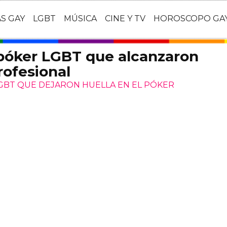
AS GAY
LGBT
MÚSICA
CINE Y TV
HOROSCOPO GA
 póker LGBT que alcanzaron
rofesional
LGBT QUE DEJARON HUELLA EN EL PÓKER