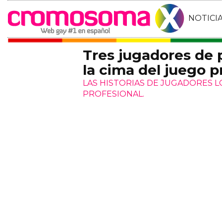
NOTICI
Tres jugadores de
la cima del juego p
LAS HISTORIAS DE JUGADORES 
PROFESIONAL.