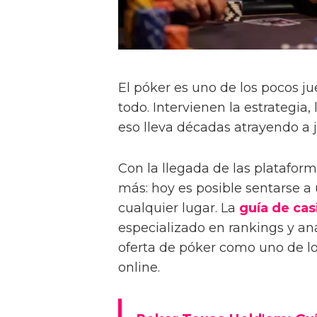
El póker es uno de los pocos j
todo. Intervienen la estrategia,
eso lleva décadas atrayendo a 
Con la llegada de las plataform
más: hoy es posible sentarse a
cualquier lugar. La
guía de cas
especializado en rankings y aná
oferta de póker como uno de los
online.