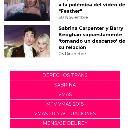
a la polémica del vídeo de
"Feather"
30 Noviembre
Sabrina Carpenter y Barry
Keoghan supuestamente
'tomando un descanso' de
su relación
05 Diciembre
DERECHOS TRANS
SABRINA
VMAS
MTV VMAS 2018
VMAS 2017 ACTUACIONES
MENSAJE DEL REY