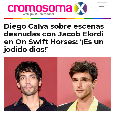
Toggle
navigat
Diego Calva sobre escenas
desnudas con Jacob Elordi
en On Swift Horses: ‘¡Es un
jodido dios!’