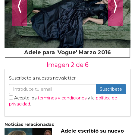
⟨
⟩
Adele para 'Vogue' Marzo 2016
Imagen 2 de
6
Suscribete a nuestra newsletter:
Suscribete
Acepto los
terminos y condiciones
y la
política de
privacidad
.
Noticias relacionadas
Adele escribió su nuevo