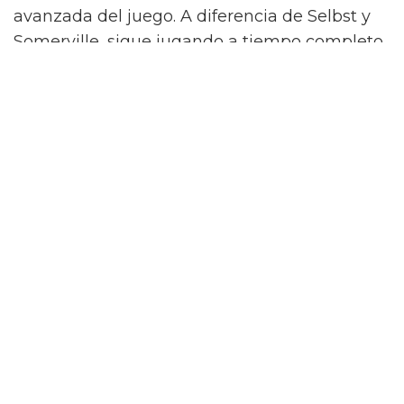
avanzada del juego. A diferencia de Selbst y
Somerville, sigue jugando a tiempo completo.
En 2024 terminó segundo en un evento del
WPT World Championship, y en 2025
continuó sumando resultados en Las Vegas.
Tres trayectorias, un mismo tablero
Selbst, Somerville y Laplante llegaron a la élite
por caminos distintos y en momentos
diferentes. Lo que comparten es un registro
de resultados en los torneos más duros del
calendario y la decisión de no esconder
quiénes son mientras lo conseguían. En el
póker, la identidad personal no altera las
probabilidades matemáticas. Sí cambia, poco