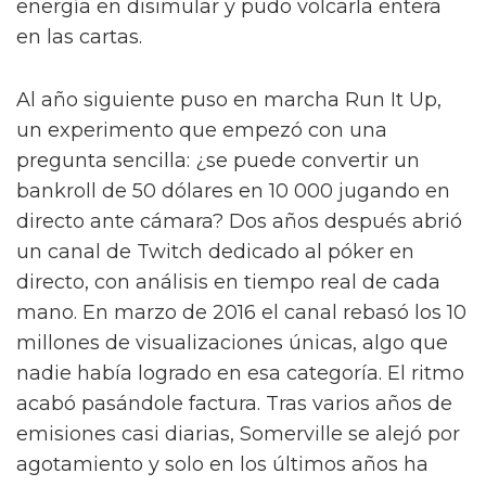
energía en disimular y pudo volcarla entera
en las cartas.
Al año siguiente puso en marcha Run It Up,
un experimento que empezó con una
pregunta sencilla: ¿se puede convertir un
bankroll de 50 dólares en 10 000 jugando en
directo ante cámara? Dos años después abrió
un canal de Twitch dedicado al póker en
directo, con análisis en tiempo real de cada
mano. En marzo de 2016 el canal rebasó los 10
millones de visualizaciones únicas, algo que
nadie había logrado en esa categoría. El ritmo
acabó pasándole factura. Tras varios años de
emisiones casi diarias, Somerville se alejó por
agotamiento y solo en los últimos años ha