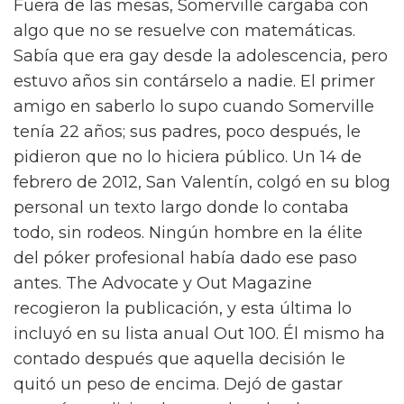
Fuera de las mesas, Somerville cargaba con
algo que no se resuelve con matemáticas.
Sabía que era gay desde la adolescencia, pero
estuvo años sin contárselo a nadie. El primer
amigo en saberlo lo supo cuando Somerville
tenía 22 años; sus padres, poco después, le
pidieron que no lo hiciera público. Un 14 de
febrero de 2012, San Valentín, colgó en su blog
personal un texto largo donde lo contaba
todo, sin rodeos. Ningún hombre en la élite
del póker profesional había dado ese paso
antes. The Advocate y Out Magazine
recogieron la publicación, y esta última lo
incluyó en su lista anual Out 100. Él mismo ha
contado después que aquella decisión le
quitó un peso de encima. Dejó de gastar