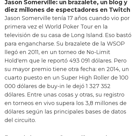
Jason Somerville: un brazalete, un blog y
diez millones de espectadores en Twitch
Jason Somerville tenía 17 años cuando vio por
primera vez el World Poker Tour en la
televisión de su casa de Long Island. Eso bastó
para engancharse. Su brazalete de la WSOP
llegó en 2011, en un torneo de No-Limit
Hold'em que le reportó 493 091 dólares. Pero
su mayor premio tiene otra fecha: en 2014, un
cuarto puesto en un Super High Roller de 100
000 dólares de buy-in le dejó 1 327 352
dólares. Entre unas cosas y otras, su registro
en torneos en vivo supera los 3,8 millones de
dólares según las principales bases de datos
del circuito.