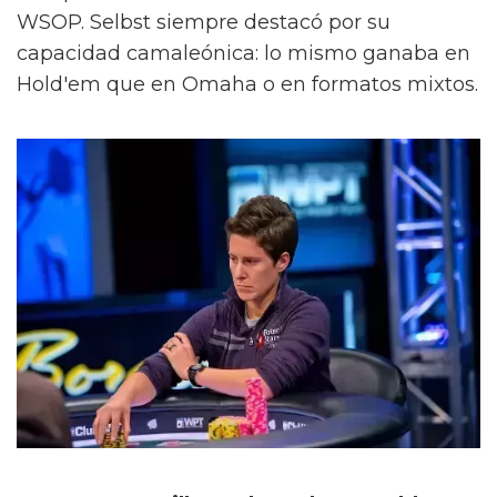
WSOP. Selbst siempre destacó por su
capacidad camaleónica: lo mismo ganaba en
Hold'em que en Omaha o en formatos mixtos.