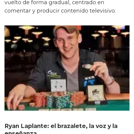
vuelto de forma gradual, centrado en
comentar y producir contenido televisivo.
Ryan Laplante: el brazalete, la voz y la
enseñanza