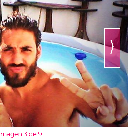
⟩
Imagen 3 de
9