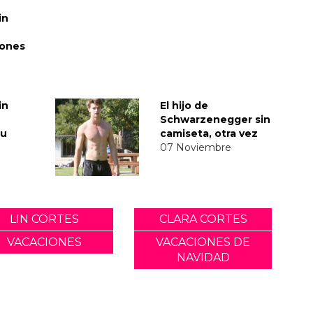
in
iones
in
El hijo de
Schwarzenegger sin
su
camiseta, otra vez
07 Noviembre
LIN CORTES
CLARA CORTES
VACACIONES
VACACIONES DE
NAVIDAD