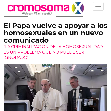
Toggle
navigat
El Papa vuelve a apoyar a los
homosexuales en un nuevo
comunicado
"LA CRIMINALIZACIÓN DE LA HOMOSEXUALIDAD
ES UN PROBLEMA QUE NO PUEDE SER
IGNORADO"