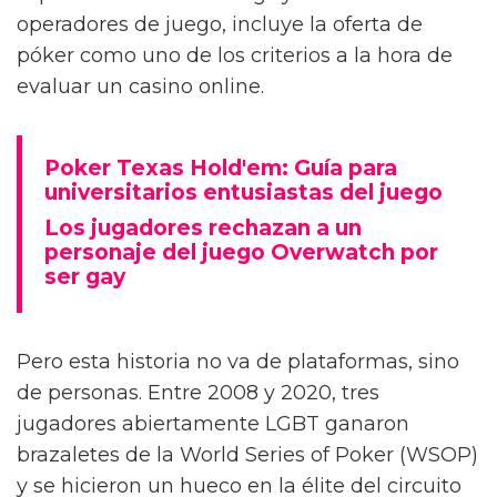
operadores de juego, incluye la oferta de
póker como uno de los criterios a la hora de
evaluar un casino online.
Poker Texas Hold'em: Guía para
universitarios entusiastas del juego
Los jugadores rechazan a un
personaje del juego Overwatch por
ser gay
Pero esta historia no va de plataformas, sino
de personas. Entre 2008 y 2020, tres
jugadores abiertamente LGBT ganaron
brazaletes de la World Series of Poker (WSOP)
y se hicieron un hueco en la élite del circuito