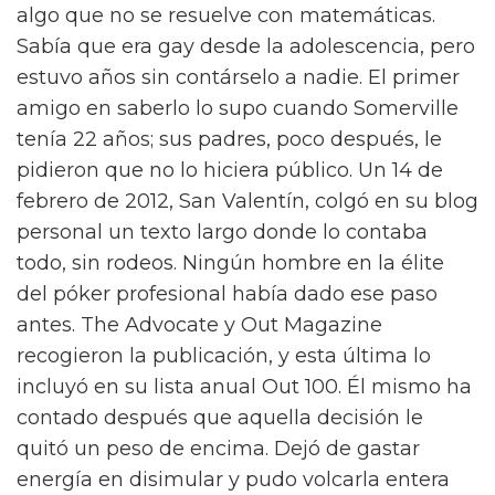
algo que no se resuelve con matemáticas.
Sabía que era gay desde la adolescencia, pero
estuvo años sin contárselo a nadie. El primer
amigo en saberlo lo supo cuando Somerville
tenía 22 años; sus padres, poco después, le
pidieron que no lo hiciera público. Un 14 de
febrero de 2012, San Valentín, colgó en su blog
personal un texto largo donde lo contaba
todo, sin rodeos. Ningún hombre en la élite
del póker profesional había dado ese paso
antes. The Advocate y Out Magazine
recogieron la publicación, y esta última lo
incluyó en su lista anual Out 100. Él mismo ha
contado después que aquella decisión le
quitó un peso de encima. Dejó de gastar
energía en disimular y pudo volcarla entera