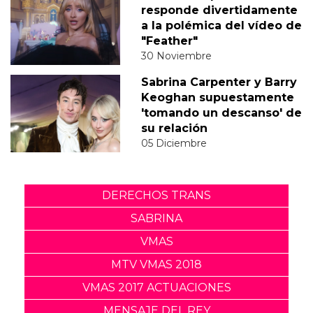
responde divertidamente
a la polémica del vídeo de
"Feather"
30 Noviembre
Sabrina Carpenter y Barry
Keoghan supuestamente
'tomando un descanso' de
su relación
05 Diciembre
DERECHOS TRANS
SABRINA
VMAS
MTV VMAS 2018
VMAS 2017 ACTUACIONES
MENSAJE DEL REY