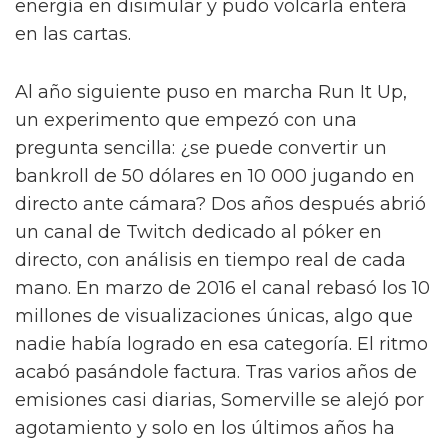
energía en disimular y pudo volcarla entera
en las cartas.
Al año siguiente puso en marcha Run It Up,
un experimento que empezó con una
pregunta sencilla: ¿se puede convertir un
bankroll de 50 dólares en 10 000 jugando en
directo ante cámara? Dos años después abrió
un canal de Twitch dedicado al póker en
directo, con análisis en tiempo real de cada
mano. En marzo de 2016 el canal rebasó los 10
millones de visualizaciones únicas, algo que
nadie había logrado en esa categoría. El ritmo
acabó pasándole factura. Tras varios años de
emisiones casi diarias, Somerville se alejó por
agotamiento y solo en los últimos años ha