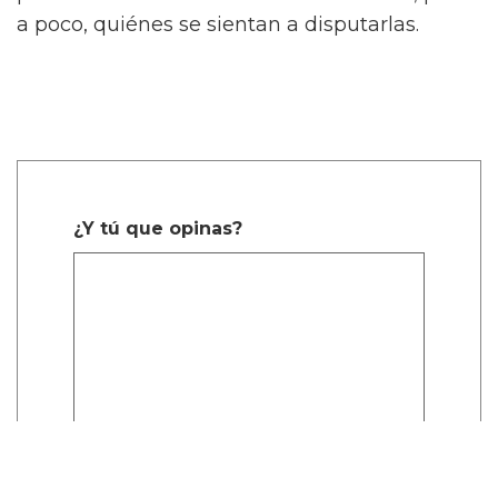
a poco, quiénes se sientan a disputarlas.
¿Y tú que opinas?