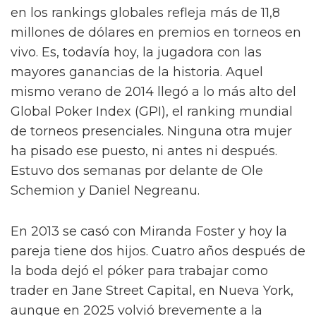
en los rankings globales refleja más de 11,8
millones de dólares en premios en torneos en
vivo. Es, todavía hoy, la jugadora con las
mayores ganancias de la historia. Aquel
mismo verano de 2014 llegó a lo más alto del
Global Poker Index (GPI), el ranking mundial
de torneos presenciales. Ninguna otra mujer
ha pisado ese puesto, ni antes ni después.
Estuvo dos semanas por delante de Ole
Schemion y Daniel Negreanu.
En 2013 se casó con Miranda Foster y hoy la
pareja tiene dos hijos. Cuatro años después de
la boda dejó el póker para trabajar como
trader en Jane Street Capital, en Nueva York,
aunque en 2025 volvió brevemente a la