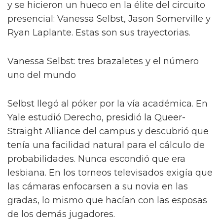
y se hicieron un hueco en la élite del circuito
presencial: Vanessa Selbst, Jason Somerville y
Ryan Laplante. Estas son sus trayectorias.
Vanessa Selbst: tres brazaletes y el número
uno del mundo
Selbst llegó al póker por la vía académica. En
Yale estudió Derecho, presidió la Queer-
Straight Alliance del campus y descubrió que
tenía una facilidad natural para el cálculo de
probabilidades. Nunca escondió que era
lesbiana. En los torneos televisados exigía que
las cámaras enfocarsen a su novia en las
gradas, lo mismo que hacían con las esposas
de los demás jugadores.