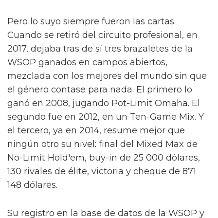
Pero lo suyo siempre fueron las cartas.
Cuando se retiró del circuito profesional, en
2017, dejaba tras de sí tres brazaletes de la
WSOP ganados en campos abiertos,
mezclada con los mejores del mundo sin que
el género contase para nada. El primero lo
ganó en 2008, jugando Pot-Limit Omaha. El
segundo fue en 2012, en un Ten-Game Mix. Y
el tercero, ya en 2014, resume mejor que
ningún otro su nivel: final del Mixed Max de
No-Limit Hold'em, buy-in de 25 000 dólares,
130 rivales de élite, victoria y cheque de 871
148 dólares.
Su registro en la base de datos de la WSOP y