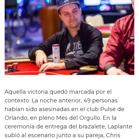
Aquella victoria quedó marcada por el
contexto. La noche anterior, 49 personas
habían sido asesinadas en el club Pulse de
Orlando, en pleno Mes del Orgullo. En la
ceremonia de entrega del brazalete, Laplante
subió al escenario junto a su pareja, Chris